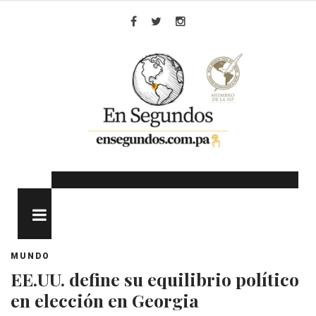
Skip
to
Facebook
Twitter
Instagram
content
MENU
MUNDO
EE.UU. define su equilibrio político
en elección en Georgia