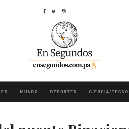
Facebook
Twitter
Instagram
LES
MUNDO
DEPORTES
CIENCIA/TECNO