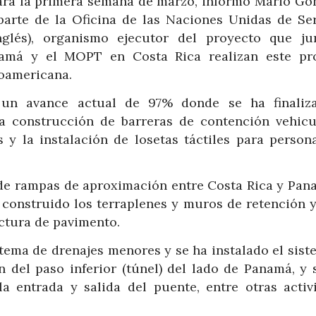
para la primera semana de marzo, informó Mario Gon
parte de la Oficina de las Naciones Unidas de Ser
glés), organismo ejecutor del proyecto que ju
namá y el MOPT en Costa Rica realizan este pr
roamericana.
a un avance actual de 97% donde se ha finaliz
la construcción de barreras de contención vehicul
s y la instalación de losetas táctiles para person
 de rampas de aproximación entre Costa Rica y Pana
n construido los terraplenes y muros de retención y
ctura de pavimento.
stema de drenajes menores y se ha instalado el sist
ón del paso inferior (túnel) del lado de Panamá, y 
a entrada y salida del puente, entre otras activ