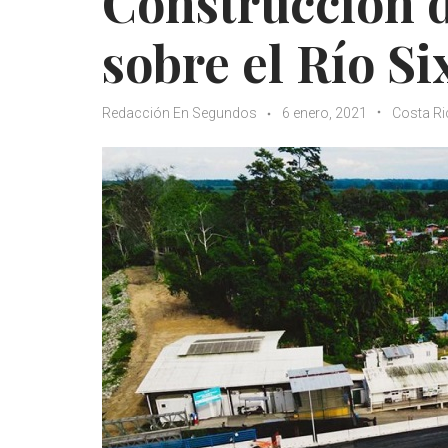
Construcción d
sobre el Río S
Redacción En Segundos
6 enero, 2021
Costa Ri