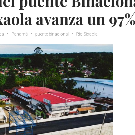
el puente Binacion
ixaola avanza un 97
ca
Panamá
puente binacional
Río Sixaola