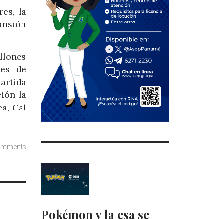
es, la
ansión
llones
ses de
artida
ión la
a, Cal
omments
Pokémon y la esa se