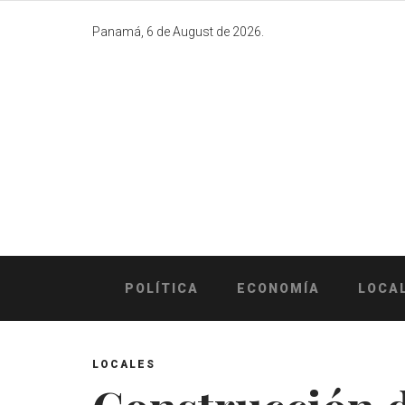
Skip
to
Panamá, 6 de August de 2026.
content
POLÍTICA
ECONOMÍA
LOCA
LOCALES