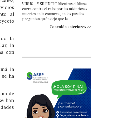
zález,
VIRUS… Y SILENCIO Mientras el Minsa
vicios
corre contra el reloj por las misteriosas
nto al
muertes en la comarca, en los pasillos
preguntan quién dejó que la...
oyecto
Concolón anteriores >>
ado la
ar, la
as con
má, la
 se ha
ema de
se han
idades