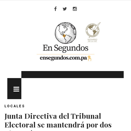
Skip
to
Facebook
Twitter
Instagram
content
MENU
LOCALES
Junta Directiva del Tribunal
Electoral se mantendrá por dos