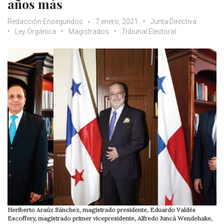
años más
Redacción Ensegundos
7 enero, 2021
Junta Directiva
Ley Orgánica
Magistrados
Tribunal Electoral
Heriberto Araúz Sánchez, magistrado presidente, Eduardo Valdés
Escoffery, magistrado primer vicepresidente, Alfredo Juncá Wendehake,