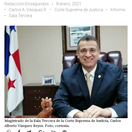
Redacción Ensegundos
8 enero, 2021
Carlos A. Vásquez R.
Corte Suprema de Justicia
Informe
Sala Tercera
Magistrado de la Sala Tercera de la Corte Suprema de Justicia, Carlos
Alberto Vásquez Reyes. Foto, cortesía.
WhatsApp
Facebook
Twitter
Google+
LinkedIn
Pinterest