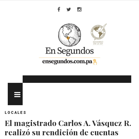
Skip
to
Facebook
Twitter
Instagram
content
MENU
LOCALES
El magistrado Carlos A. Vásquez R.
realizó su rendición de cuentas