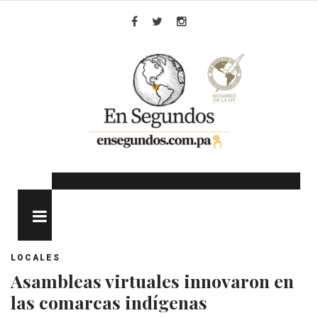
Skip
to
Facebook
Twitter
Instagram
content
MENU
LOCALES
Asambleas virtuales innovaron en
las comarcas indígenas