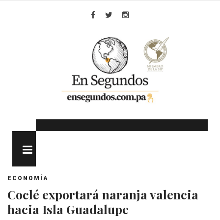
Skip
to
Facebook
Twitter
Instagram
content
MENU
ECONOMÍA
Coclé exportará naranja valencia
hacia Isla Guadalupe