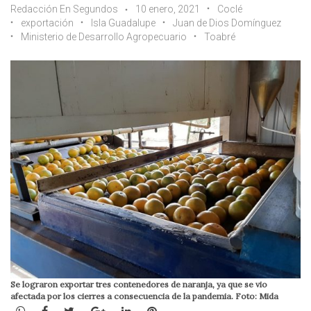
Redacción En Segundos
10 enero, 2021
Coclé
exportación
Isla Guadalupe
Juan de Dios Domínguez
Ministerio de Desarrollo Agropecuario
Toabré
Se lograron exportar tres contenedores de naranja, ya que se vio
afectada por los cierres a consecuencia de la pandemia. Foto: Mida
WhatsApp
Facebook
Twitter
Google+
LinkedIn
Pinterest