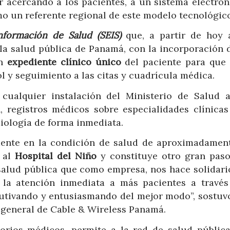
r acercando a los pacientes, a un sistema electrón
o un referente regional de este modelo tecnológico
nformación de Salud (SEIS)
que, a partir de hoy 
e la salud pública de Panamá, con la incorporación 
un
expediente clínico único
del paciente para que
ol y seguimiento a las citas y cuadrícula médica.
ualquier instalación del Ministerio de Salud a
, registros médicos sobre especialidades clínica
diología de forma inmediata.
ente en la condición de salud de aproximadamen
 al
Hospital del Niño
y constituye otro gran paso
a salud pública que como empresa, nos hace solidari
a la atención inmediata a más pacientes a través
utivando y entusiasmando del mejor modo”, sostuvo
e general de Cable & Wireless Panamá.
orios médicos, permite a la red de salud pública