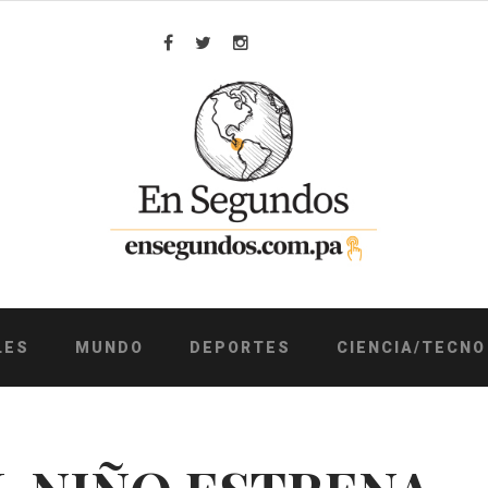
Facebook
Twitter
Instagram
LES
MUNDO
DEPORTES
CIENCIA/TECNO