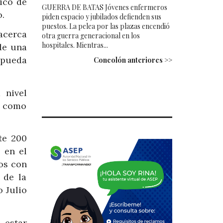
ico de
GUERRA DE BATAS Jóvenes enfermeros
.
piden espacio y jubilados defienden sus
puestos. La pelea por las plazas encendió
acerca
otra guerra generacional en los
hospitales. Mientras...
de una
 pueda
Concolón anteriores >>
 nivel
s como
te 200
 en el
os con
 de la
 Julio
 estar