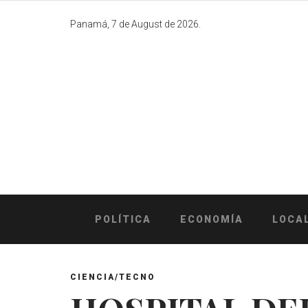
Skip
to
Panamá, 7 de August de 2026.
content
POLÍTICA
ECONOMÍA
LOCA
CIENCIA/TECNO