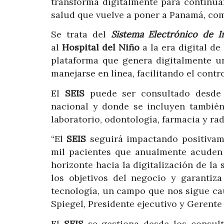
transforma digitalmente para continua
salud que vuelve a poner a Panamá, com
Se trata del
Sistema Electrónico de I
al
Hospital del Niño
a la era digital d
plataforma que genera digitalmente 
manejarse en línea, facilitando el contr
El
SEIS
puede ser consultado desde c
nacional y donde se incluyen también
laboratorio, odontología, farmacia y ra
“El
SEIS
seguirá impactando positivam
mil pacientes que anualmente acuden
horizonte hacia la digitalización de l
los objetivos del negocio y garantiz
tecnología, un campo que nos sigue ca
Spiegel, Presidente ejecutivo y Gerent
El
SEIS
se gestiona desde los consult