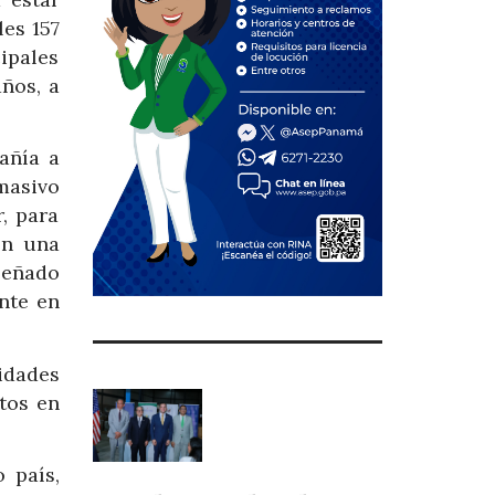
les 157
ipales
ños, a
añía a
masivo
, para
on una
señado
nte en
idades
tos en
 país,