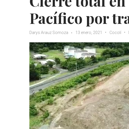
Cierre total e
Pacífico por tr
Darys Arauz Somoza
13 enero, 2021
Cocolí