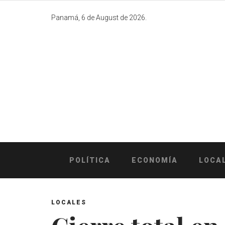
Skip
to
Panamá, 6 de August de 2026.
content
POLÍTICA
ECONOMÍA
LOCA
LOCALES