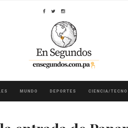
Facebook
Twitter
Instagram
LES
MUNDO
DEPORTES
CIENCIA/TECNO