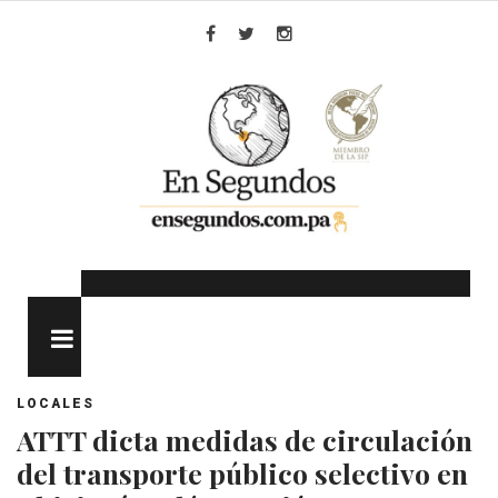
Skip
to
Facebook
Twitter
Instagram
content
MENU
LOCALES
ATTT dicta medidas de circulación
del transporte público selectivo en