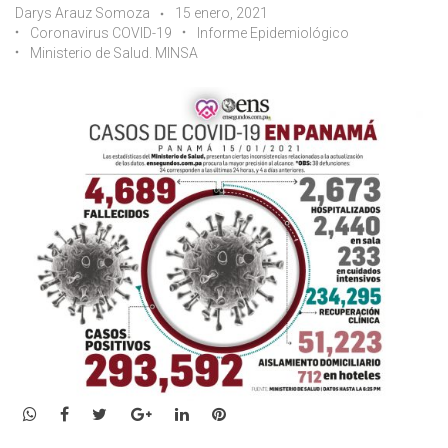
Darys Arauz Somoza
15 enero, 2021
Coronavirus COVID-19
Informe Epidemiológico
Ministerio de Salud. MINSA
WhatsApp
Facebook
Twitter
Google+
LinkedIn
Pinterest