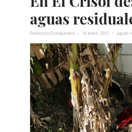
En El Crisol d
aguas residual
Redacción Ensegundos
16 enero, 2021
aguas r