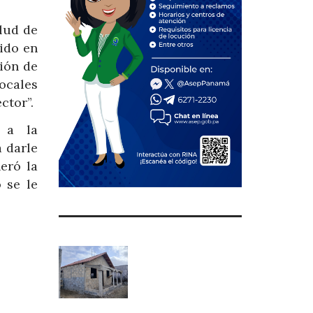
alud de
tido en
ción de
ocales
ctor”.
o a
la
 darle
eró la
 se le