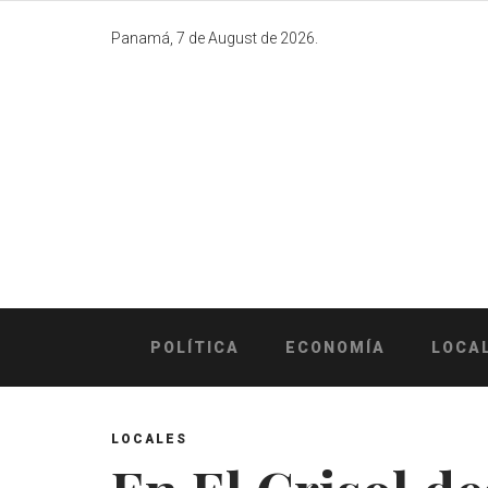
Skip
to
Panamá, 7 de August de 2026.
content
POLÍTICA
ECONOMÍA
LOCA
LOCALES