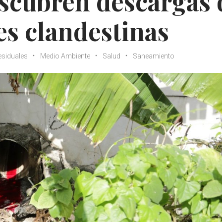
escubren descargas 
es clandestinas
esiduales
Medio Ambiente
Salud
Saneamiento