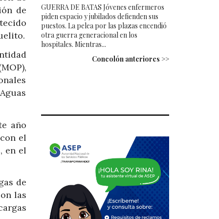
GUERRA DE BATAS Jóvenes enfermeros
ión de
piden espacio y jubilados defienden sus
tecido
puestos. La pelea por las plazas encendió
elito.
otra guerra generacional en los
hospitales. Mientras...
ntidad
Concolón anteriores >>
(MOP),
onales
 Aguas
te año
 con el
, en el
gas de
con las
cargas