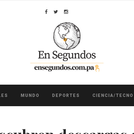
Facebook
Twitter
Instagram
LES
MUNDO
DEPORTES
CIENCIA/TECNO