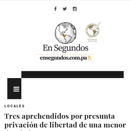
Skip
to
Facebook
Twitter
Instagram
content
MENU
LOCALES
Tres aprehendidos por presunta
privación de libertad de una menor