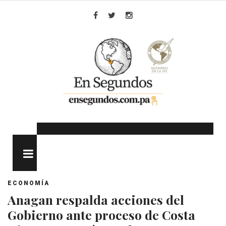
Skip
to
Facebook
Twitter
Instagram
content
MENU
ECONOMÍA
Anagan respalda acciones del
Gobierno ante proceso de Costa