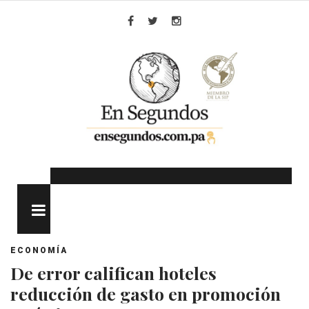
Skip
to
Facebook
Twitter
Instagram
content
MENU
ECONOMÍA
De error califican hoteles
reducción de gasto en promoción