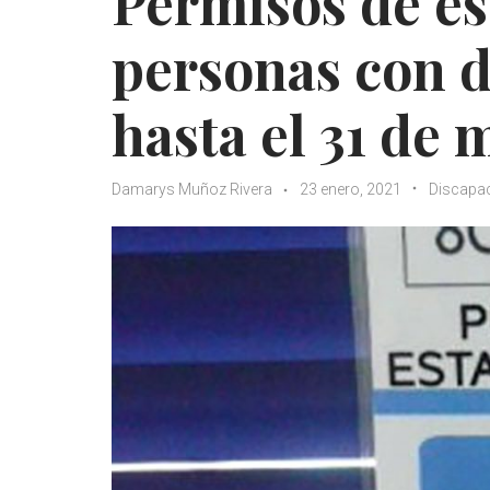
Permisos de e
personas con d
hasta el 31 de 
Damarys Muñoz Rivera
23 enero, 2021
Discapa