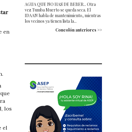
AGUA QUE NO HAS DE BEBER... Otra
vez Tumba Muerto se queda seca. El
tar
IDAAN habla de mantenimiento, mientras
los vecinos ya tienen lista la...
Concolón anteriores >>
e en
n.
n
rque
tra
, los
 el