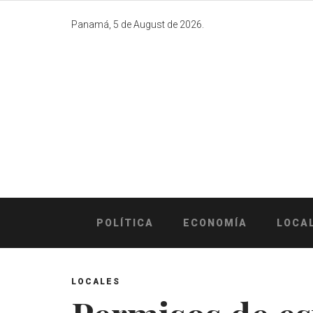
Skip
to
Panamá, 5 de August de 2026.
content
POLÍTICA
ECONOMÍA
LOCA
LOCALES