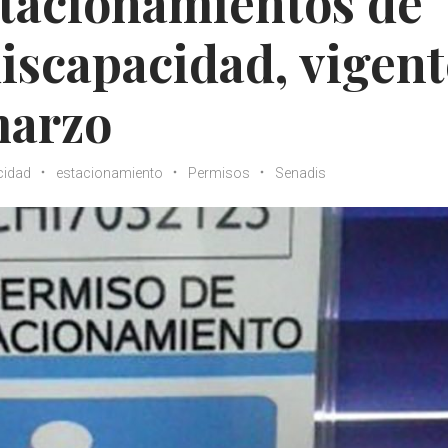
stacionamientos de
iscapacidad, vigent
marzo
cidad
estacionamiento
Permisos
Senadis