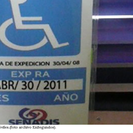
óviles.(foto archivo EnSegundos).