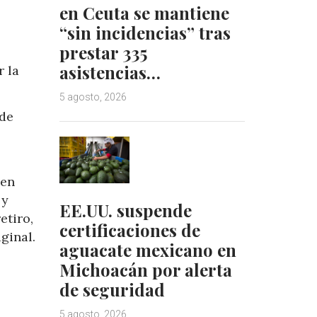
en Ceuta se mantiene
“sin incidencias” tras
prestar 335
asistencias…
r la
5 agosto, 2026
 de
 en
 y
EE.UU. suspende
etiro,
certificaciones de
ginal.
aguacate mexicano en
Michoacán por alerta
de seguridad
5 agosto, 2026