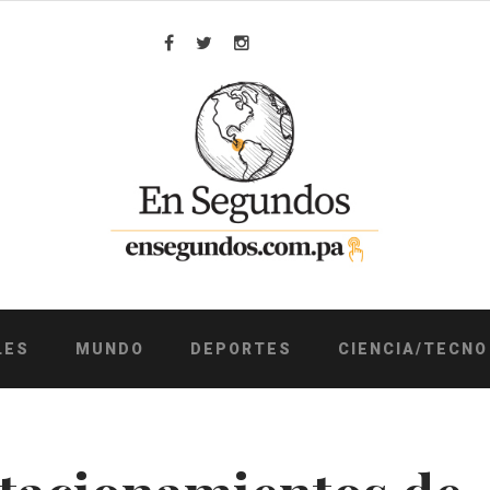
Facebook
Twitter
Instagram
LES
MUNDO
DEPORTES
CIENCIA/TECNO