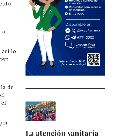
ículo
 al
así lo
icen
ula de
el
 el
por
La atención sanitaria