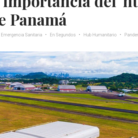
a importancia del 'h
de Panamá
Emergencia Sanitaria
En Segundos
Hub Humanitario
Pande