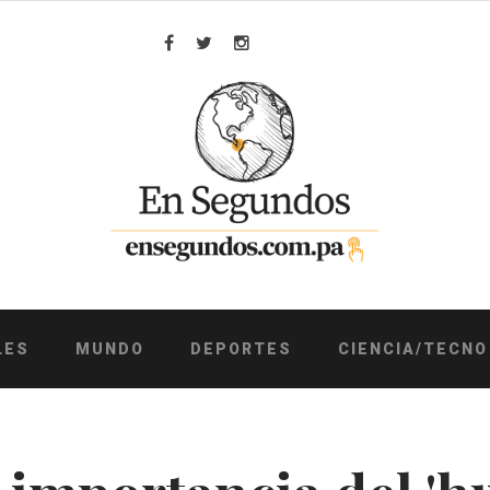
Facebook
Twitter
Instagram
LES
MUNDO
DEPORTES
CIENCIA/TECNO