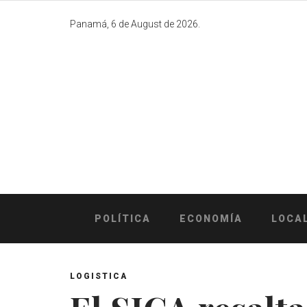
Skip
to
Panamá, 6 de August de 2026.
content
POLÍTICA
ECONOMÍA
LOCA
LOGISTICA