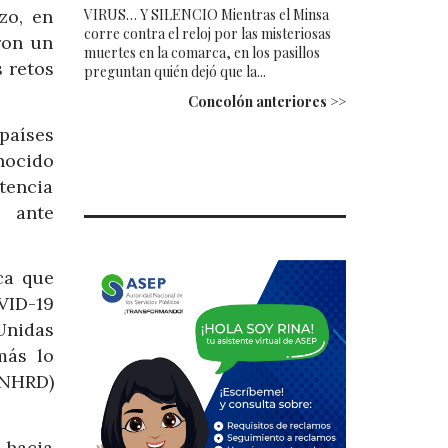
VIRUS… Y SILENCIO Mientras el Minsa
zo, en
corre contra el reloj por las misteriosas
ron un
muertes en la comarca, en los pasillos
 retos
preguntan quién dejó que la...
Concolón anteriores >>
países
nocido
tencia
s ante
ca que
VID-19
Unidas
más lo
UNHRD)
 hacia