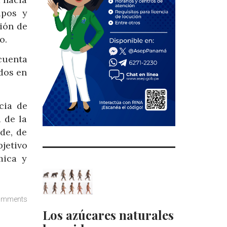
ipos y
ión de
o.
cuenta
dos en
cia de
 de la
de, de
jetivo
mica y
omments
Los azúcares naturales