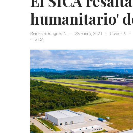
El SICA resalt
humanitario' 
Reines Rodríguez N.
28 enero, 2021
Covid-19
SICA