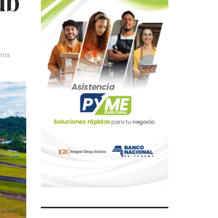
ub
mia