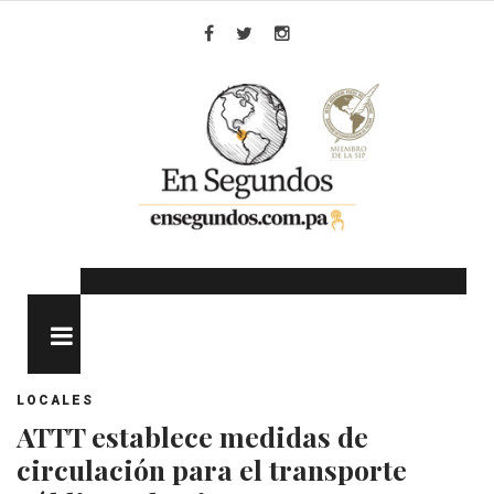
Skip
to
Facebook
Twitter
Instagram
content
MENU
LOCALES
ATTT establece medidas de
circulación para el transporte