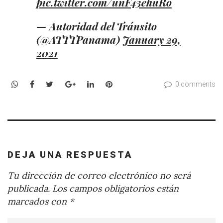
pic.twitter.com/unF43ehuRo
— Autoridad del Tránsito
(@ATTTPanama)
January 29,
2021
WhatsApp
Facebook
Twitter
Google+
LinkedIn
Pinterest
0 comments
DEJA UNA RESPUESTA
Tu dirección de correo electrónico no será
publicada.
Los campos obligatorios están
marcados con
*