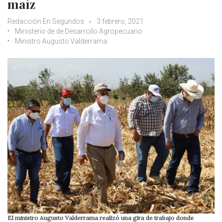
maíz
Redacción En Segundos
3 febrero, 2021
Ministerio de de Desarrollo Agropecuario
Ministro Augusto Valderrama
El ministro Augusto Valderrama realizó una gira de trabajo donde