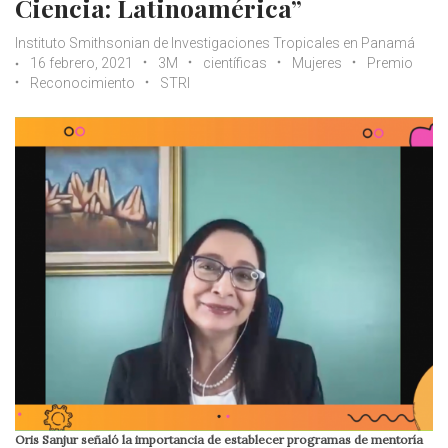
Ciencia: Latinoamérica”
Instituto Smithsonian de Investigaciones Tropicales en Panamá
16 febrero, 2021
3M
científicas
Mujeres
Premio
Reconocimiento
STRI
Oris Sanjur señaló la importancia de establecer programas de mentoría