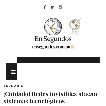
Skip
to
Facebook
Twitter
Instagram
content
MENU
ECONOMÍA
¡Cuidado! Redes invisibles atacan
sistemas tecnológicos