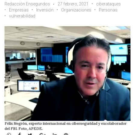
Redacción Ensegundos
27 febrero, 2021
ciberataques
Empresas
Inversión
Organizaciones
Personas
vulnerabilidad
Félix Negrón, experto internacional en ciberseguridad y excolaborador
del FBI. Foto, APEDE.
WhatsApp
Facebook
Twitter
Google+
LinkedIn
Pinterest