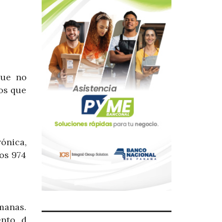
Que no
los que
ónica,
os 974
manas.
ento d