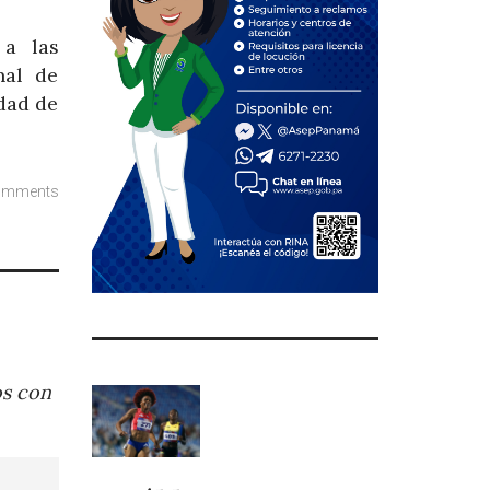
 a las
nal de
idad de
omments
os con