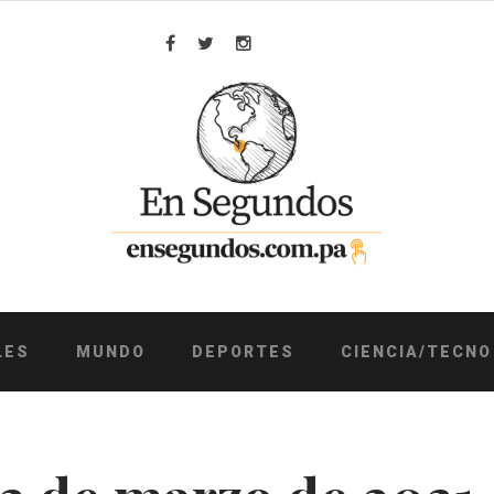
Facebook
Twitter
Instagram
LES
MUNDO
DEPORTES
CIENCIA/TECNO