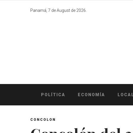
Skip
to
Panamá, 7 de August de 2026.
content
POLÍTICA
ECONOMÍA
LOCA
CONCOLON