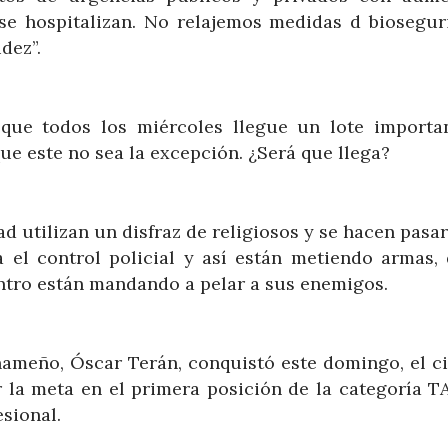
se hospitalizan. No relajemos medidas d biosegur
dez”.
ue todos los miércoles llegue un lote importa
ue este no sea la excepción. ¿Será que llega?
d utilizan un disfraz de religiosos y se hacen pas
a el control policial y así están metiendo armas, 
ntro están mandando a pelar a sus enemigos.
nameño, Óscar Terán, conquistó este domingo, el ci
r la meta en el primera posición de la categoría TA
sional.