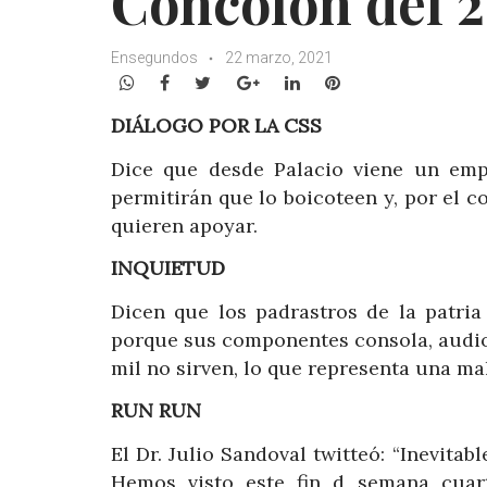
Concolón del 2
Ensegundos
22 marzo, 2021
WhatsApp
Facebook
Twitter
Google+
LinkedIn
Pinterest
DIÁLOGO POR LA CSS
Dice que desde Palacio viene un emp
permitirán que lo boicoteen y, por el c
quieren apoyar.
INQUIETUD
Dicen que los padrastros de la patria
porque sus componentes consola, audio
mil no sirven, lo que representa una ma
RUN RUN
El Dr. Julio Sandoval twitteó: “Inevit
Hemos visto este fin d semana cuar