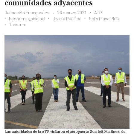
comunidades adyacentes
Redacción Ensegundos
23 marzo, 2021
ATP
Economia_pincipal
Riviera Pacífica
Sol y Playa Plus
Turismo
Las autoridades de la ATP visitaron el aeropuerto Scarlett Martínez, de