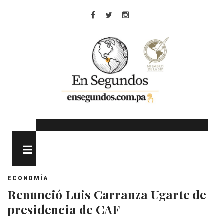
Skip
to
Facebook
Twitter
Instagram
content
MENU
ECONOMÍA
Renunció Luis Carranza Ugarte de
presidencia de CAF