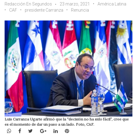
Redacción En Segundos
23 marzo, 2021
América Latina
CAF
presidente Carranza
Renuncia
Luis Carranza Ugarte afirmó que la “decisión no ha sido fácil”, cree que
es el momento de dar un paso a un lado. Foto, CAF.
WhatsApp
Facebook
Twitter
Google+
LinkedIn
Pinterest