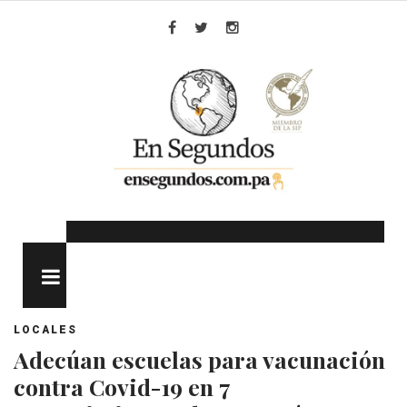
Skip
to
Facebook
Twitter
Instagram
content
MENU
LOCALES
Adecúan escuelas para vacunación
contra Covid-19 en 7