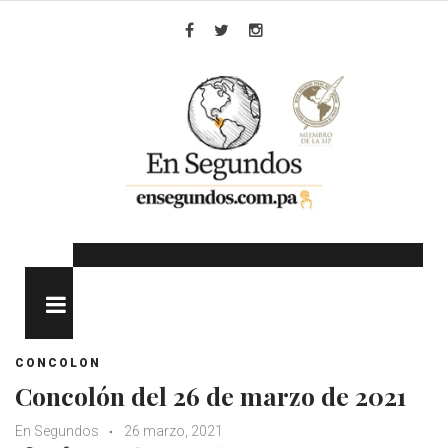
Skip
to
Facebook
Twitter
Instagram
content
MENU
CONCOLON
Concolón del 26 de marzo de 2021
En Segundos
26 marzo, 2021