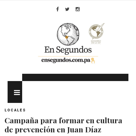
Skip
to
Facebook
Twitter
Instagram
content
MENU
LOCALES
Campaña para formar en cultura
de prevención en Juan Díaz