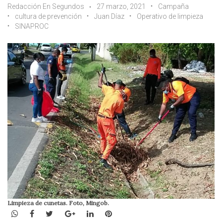
Redacción En Segundos
27 marzo, 2021
Campaña
cultura de prevención
Juan Díaz
Operativo de limpieza
SINAPROC
Limpieza de cunetas. Foto, Mingob.
WhatsApp
Facebook
Twitter
Google+
LinkedIn
Pinterest