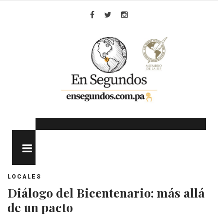
Skip
to
Facebook
Twitter
Instagram
content
MENU
LOCALES
Diálogo del Bicentenario: más allá
de un pacto