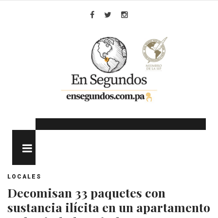
Skip
to
Facebook
Twitter
Instagram
content
MENU
LOCALES
Decomisan 33 paquetes con
sustancia ilícita en un apartamento