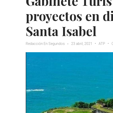
Gabinete Turís
proyectos en di
Santa Isabel
Redacción En Segundos
23 abril, 2021
ATP