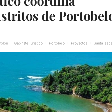
tico coordina
stritos de Portobel
Colón
Gabinete Turístico
Portobelo
Proyectos
Santa Isabe