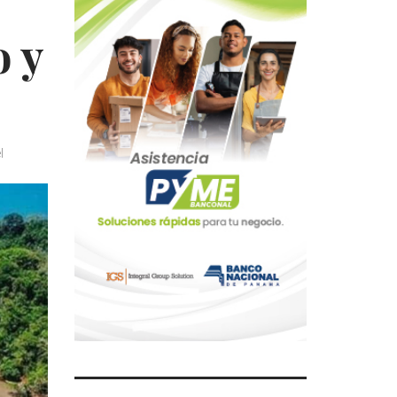
o y
l