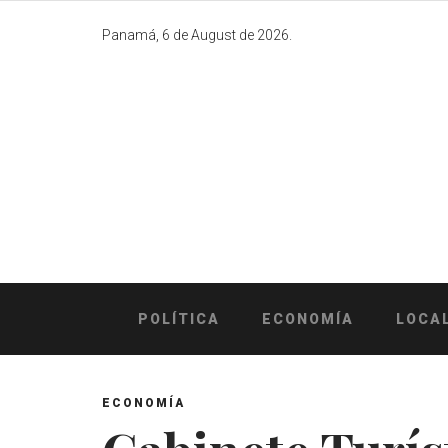
Skip
to
Panamá, 6 de August de 2026.
content
POLÍTICA
ECONOMÍA
LOCA
ECONOMÍA