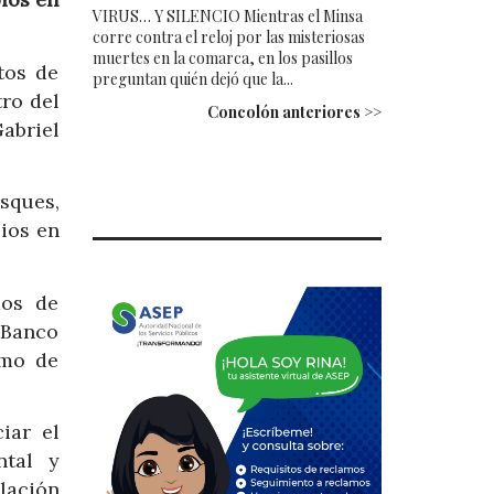
VIRUS… Y SILENCIO Mientras el Minsa
corre contra el reloj por las misteriosas
muertes en la comarca, en los pasillos
tos de
preguntan quién dejó que la...
tro del
Concolón anteriores >>
abriel
sques,
ios en
dos de
 Banco
smo de
iar el
ntal y
lación