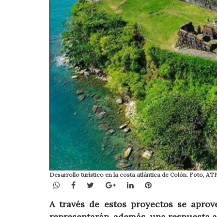
Desarrollo turístico en la costa atlántica de Colón. Foto, ATP
WhatsApp
Facebook
Twitter
Google+
LinkedIn
Pinterest
A través de estos proyectos se aprov
representarán, además, una respuesta a