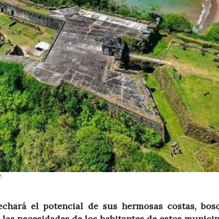
.
echará el potencial de sus hermosas costas, bos
 las necesidades de los habitantes de estos municip