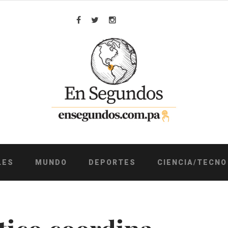
Facebook
Twitter
Instagram
LES
MUNDO
DEPORTES
CIENCIA/TECNO