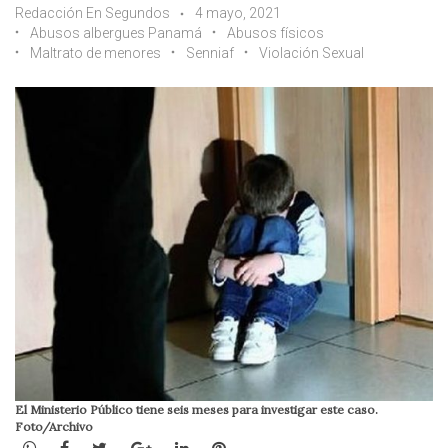
Redacción En Segundos
4 mayo, 2021
Abusos albergues Panamá
Abusos físicos
Maltrato de menores
Senniaf
Violación Sexual
El Ministerio Público tiene seis meses para investigar este caso.
Foto/Archivo
WhatsApp
Facebook
Twitter
Google+
LinkedIn
Pinterest