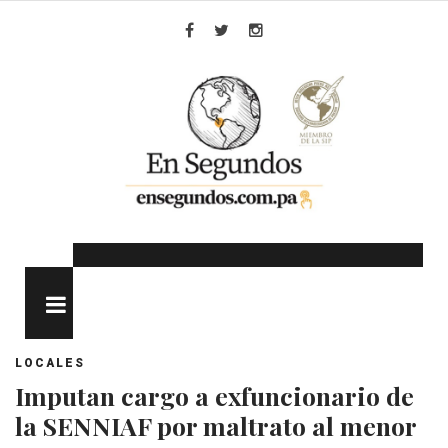
Skip
to
Facebook
Twitter
Instagram
content
MENU
LOCALES
Imputan cargo a exfuncionario de
la SENNIAF por maltrato al menor