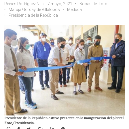
Reines Rodríguez N.
7 mayo, 2021
Bocas del Toro
Maruja Gorday de Villalobos
Meduca
Presidencia de la República
Presidente de la República estuvo presente en la inauguración del plantel.
Foto/Presidencia.
WhatsApp
Facebook
Twitter
Google+
LinkedIn
Pinterest