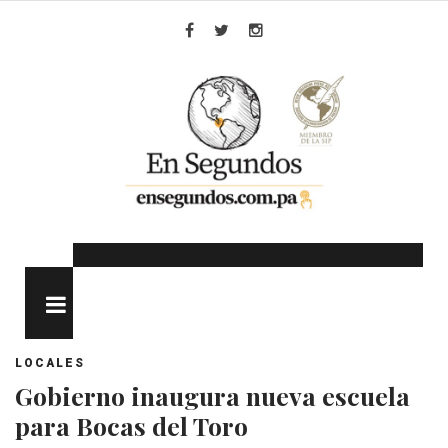
Skip
to
Facebook
Twitter
Instagram
content
MENU
LOCALES
Gobierno inaugura nueva escuela
para Bocas del Toro