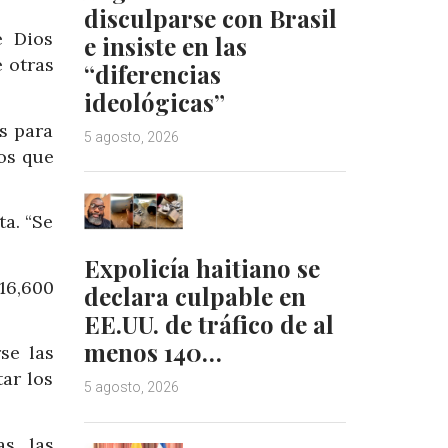
disculparse con Brasil
e Dios
e insiste en las
e otras
“diferencias
ideológicas”
s para
5 agosto, 2026
los que
a. “Se
Expolicía haitiano se
16,600
declara culpable en
EE.UU. de tráfico de al
menos 140…
se las
ar los
5 agosto, 2026
as las