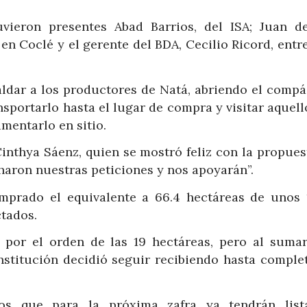
vieron presentes Abad Barrios, del ISA; Juan d
n Coclé y el gerente del BDA, Cecilio Ricord, entr
ldar a los productores de Natá, abriendo el compá
nsportarlo hasta el lugar de compra y visitar aquel
mentarlo en sitio.
inthya Sáenz, quien se mostró feliz con la propuest
charon nuestras peticiones y nos apoyarán”.
mprado el equivalente a 66.4 hectáreas de unos 
ctados.
a por el orden de las 19 hectáreas, pero al sumar
institución decidió seguir recibiendo hasta complet
os que para la próxima zafra ya tendrán list