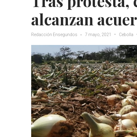
Tras protesta,
alcanzan acuer
Redacción Ensegundos
7 mayo, 2021
Cebolla