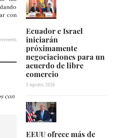
rdando
tar con
Ecuador e Israel
iniciarán
omments
próximamente
negociaciones para un
acuerdo de libre
comercio
5 agosto, 2026
os con
EEUU ofrece más de