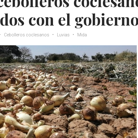
 cebolleros coclesan
dos con el gobiern
Cebolleros coclesanos
Luvias
Mida