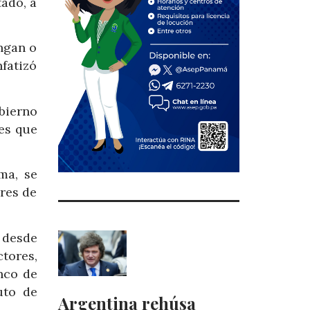
tado, a
ngan o
fatizó
bierno
es que
ma, se
ores de
 desde
tores,
nco de
uto de
Argentina rehúsa