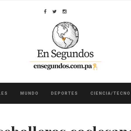
Facebook
Twitter
Instagram
LES
MUNDO
DEPORTES
CIENCIA/TECNO