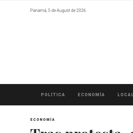
Skip
to
Panamá, 5 de August de 2026.
content
POLÍTICA
ECONOMÍA
LOCA
ECONOMÍA