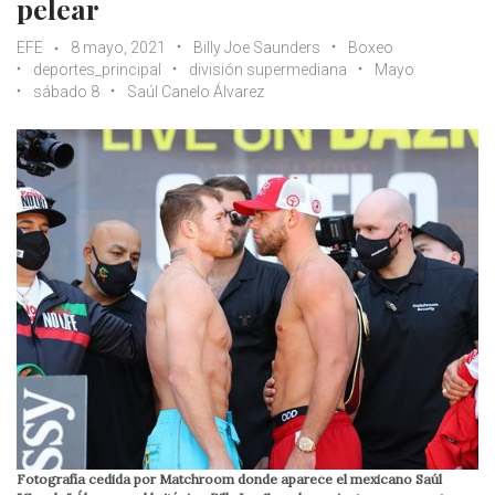
pelear
EFE
8 mayo, 2021
Billy Joe Saunders
Boxeo
deportes_principal
división supermediana
Mayo
sábado 8
Saúl Canelo Álvarez
Fotografía cedida por Matchroom donde aparece el mexicano Saúl