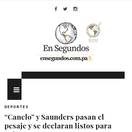
Skip
to
Facebook
Twitter
Instagram
content
MENU
DEPORTES
“Canelo” y Saunders pasan el
pesaje y se declaran listos para