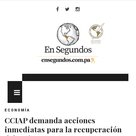
Skip
to
Facebook
Twitter
Instagram
content
MENU
ECONOMÍA
CCIAP demanda acciones
inmediatas para la recuperación