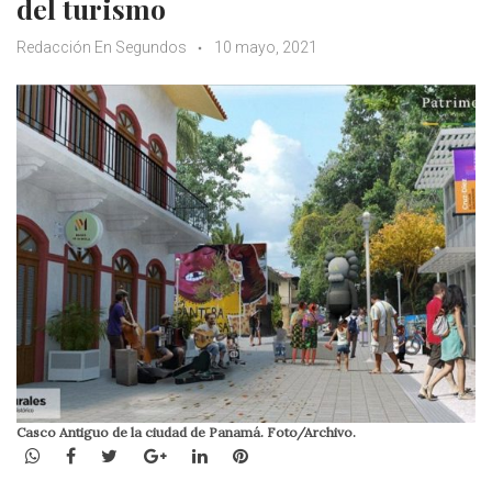
del turismo
Redacción En Segundos
10 mayo, 2021
Casco Antiguo de la ciudad de Panamá. Foto/Archivo.
WhatsApp
Facebook
Twitter
Google+
LinkedIn
Pinterest