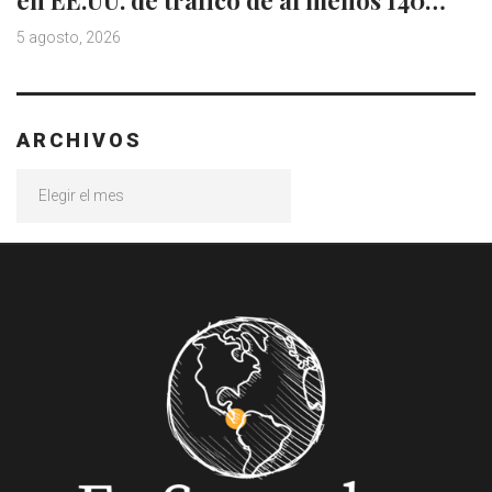
en EE.UU. de tráfico de al menos 140…
5 agosto, 2026
ARCHIVOS
Archivos