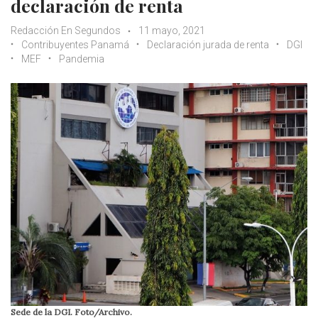
declaración de renta
Redacción En Segundos
11 mayo, 2021
Contribuyentes Panamá
Declaración jurada de renta
DGI
MEF
Pandemia
Sede de la DGI. Foto/Archivo.