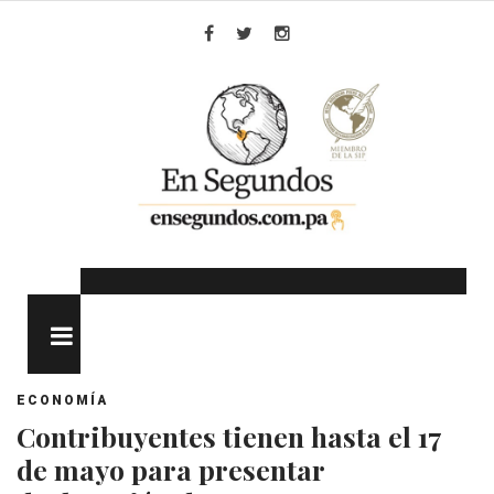
Skip
to
Facebook
Twitter
Instagram
content
MENU
ECONOMÍA
Contribuyentes tienen hasta el 17
de mayo para presentar