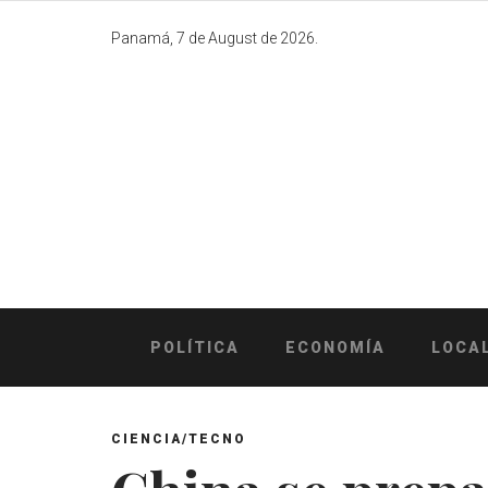
Skip
to
Panamá, 7 de August de 2026.
content
POLÍTICA
ECONOMÍA
LOCA
CIENCIA/TECNO