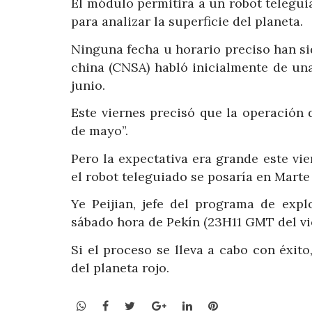
El módulo permitirá a un robot teleguia
para analizar la superficie del planeta.
Ninguna fecha u horario preciso han s
china (CNSA) habló inicialmente de un
junio.
Este viernes precisó que la operación 
de mayo”.
Pero la expectativa era grande este vi
el robot teleguiado se posaría en Marte
Ye Peijian, jefe del programa de expl
sábado hora de Pekín (23H11 GMT del vie
Si el proceso se lleva a cabo con éxito
del planeta rojo.
WhatsApp
Facebook
Twitter
Google+
LinkedIn
Pinterest