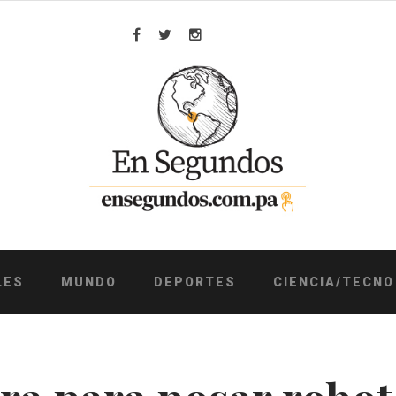
Facebook
Twitter
Instagram
LES
MUNDO
DEPORTES
CIENCIA/TECNO