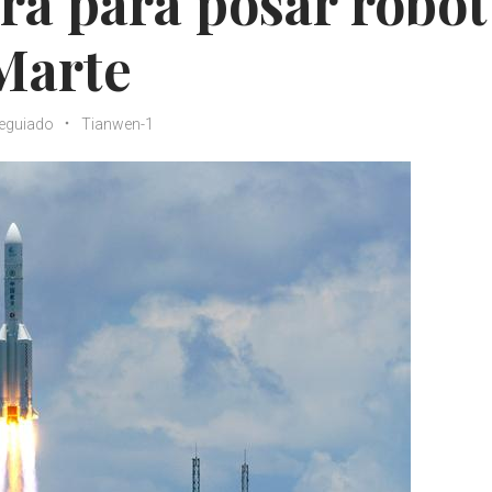
ra para posar robot
Marte
leguiado
Tianwen-1