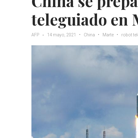
China se prepa
teleguiado en 
AFP
14 mayo, 2021
China
Marte
robot te