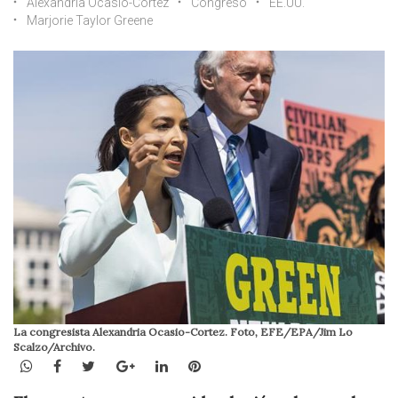
Alexandria Ocasio-Cortez
Congreso
EE.UU.
Marjorie Taylor Greene
La congresista Alexandria Ocasio-Cortez. Foto, EFE/EPA/Jim Lo
Scalzo/Archivo.
WhatsApp
Facebook
Twitter
Google+
LinkedIn
Pinterest