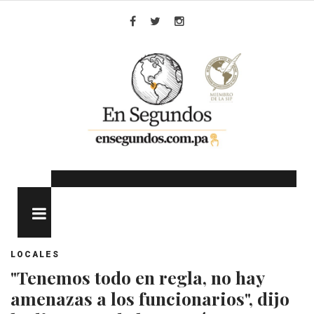
Skip
to
Facebook
Twitter
Instagram
content
MENU
LOCALES
"Tenemos todo en regla, no hay
amenazas a los funcionarios", dijo