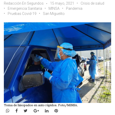
Redacción En Segundos
15 mayo, 2021
Crisis de salud
Emergencia Sanitaria
MINSA
Pandemia
Pruebas Covid-19
San Miguelito
Toma de hisopados en auto rápidos. Foto/MINSA.
WhatsApp
Facebook
Twitter
Google+
LinkedIn
Pinterest