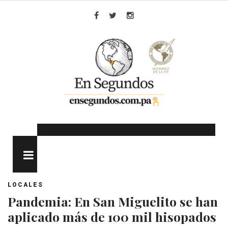
Skip
to
Facebook
Twitter
Instagram
content
MENU
LOCALES
Pandemia: En San Miguelito se han
aplicado más de 100 mil hisopados