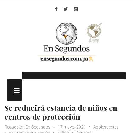
Skip
to
Facebook
Twitter
Instagram
content
MENU
Se reducirá estancia de niños en
centros de protección
Redacción En Segundos
17 mayo, 2021
Adolescentes