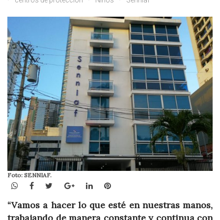
centros de protección
Niños
Senniaf
Foto: SENNIAF.
WhatsApp
Facebook
Twitter
Google+
LinkedIn
Pinterest
“Vamos a hacer lo que esté en nuestras manos,
trabajando de manera constante y continua con