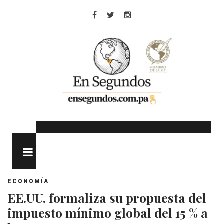
Skip
to
Facebook
Twitter
Instagram
content
MENU
ECONOMÍA
EE.UU. formaliza su propuesta del
impuesto mínimo global del 15 % a