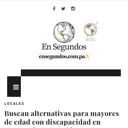
Skip
to
Facebook
Twitter
Instagram
content
MENU
LOCALES
Buscan alternativas para mayores
de edad con discapacidad en