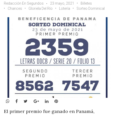
Redacción En Segundos
23 mayo, 2021
Billetes
Chances
Gloriela Del Río
Lotería
Sorteo Dominical
WhatsApp
Facebook
Twitter
Google+
LinkedIn
Pinterest
El primer premio fue ganado en Panamá,