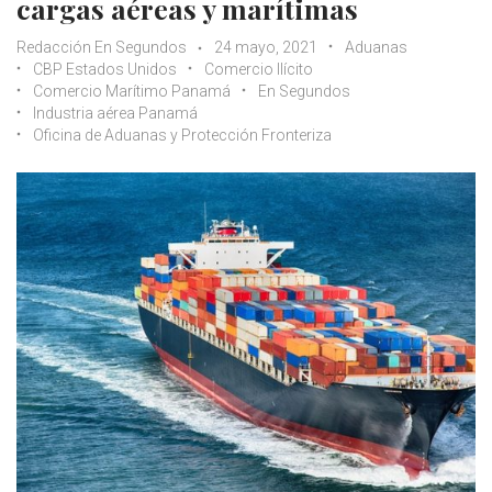
cargas aéreas y marítimas
Redacción En Segundos
24 mayo, 2021
Aduanas
CBP Estados Unidos
Comercio Ilícito
Comercio Marítimo Panamá
En Segundos
Industria aérea Panamá
Oficina de Aduanas y Protección Fronteriza