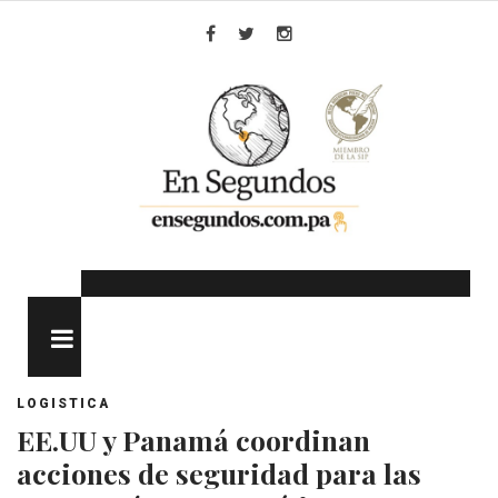
Skip
to
Facebook
Twitter
Instagram
content
MENU
LOGISTICA
EE.UU y Panamá coordinan
acciones de seguridad para las