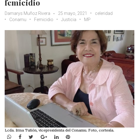
femicidio
Damarys Muñoz Rivera
25 mayo, 2021
celeridad
Conamu
Femicidio
Justicia
MP
Lcda. Irma Tuñón, vicepresidenta del Conamu. Foto, cortesía.
WhatsApp
Facebook
Twitter
Google+
LinkedIn
Pinterest