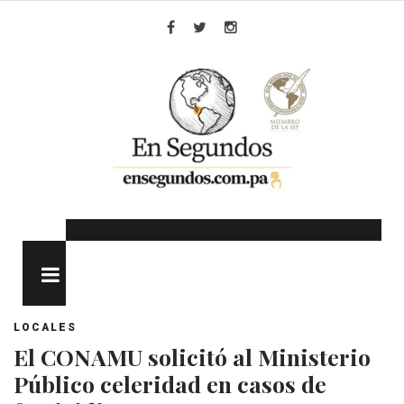
Skip
to
Facebook
Twitter
Instagram
content
MENU
LOCALES
El CONAMU solicitó al Ministerio
Público celeridad en casos de