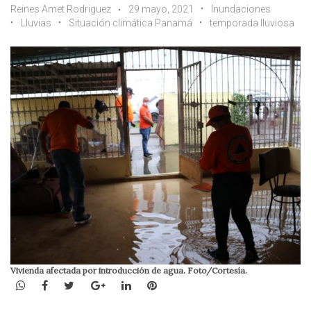
Reines Amet Rodriguez
29 mayo, 2021
Inundaciones
Lluvias
Situación climática Panamá
temporada lluviosa
Vivienda afectada por introducción de agua. Foto/Cortesía.
WhatsApp
Facebook
Twitter
Google+
LinkedIn
Pinterest