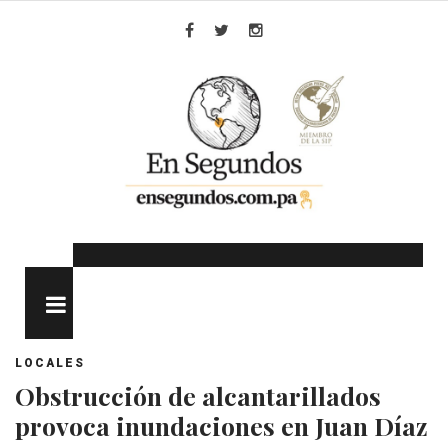
Skip
to
Facebook
Twitter
Instagram
content
MENU
LOCALES
Obstrucción de alcantarillados
provoca inundaciones en Juan Díaz