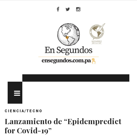
Skip
to
Facebook
Twitter
Instagram
content
MENU
CIENCIA/TECNO
Lanzamiento de “Epidempredict
for Covid-19”