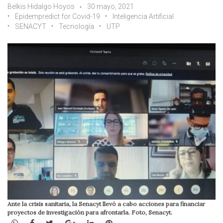
Belkis Hidalgo Hoyos
30 mayo, 2021
Epidempredict for Covid-19
Inteligencia Artificial
SENACYT
Tecnología
UTP
Ante la crisis sanitaria, la Senacyt llevó a cabo acciones para financiar
proyectos de investigación para afrontarla. Foto, Senacyt.
WhatsApp
Facebook
Twitter
Google+
LinkedIn
Pinterest