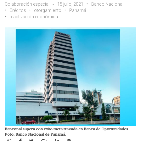
Colaboración especial
15 julio, 2021
Banco Nacional
Créditos
otorgamiento
Panamá
reactivación económica
Banconal supera con éxito meta trazada en Banca de Oportunidades.
Foto, Banco Nacional de Panamá.
WhatsApp
Facebook
Twitter
Google+
LinkedIn
Pinterest