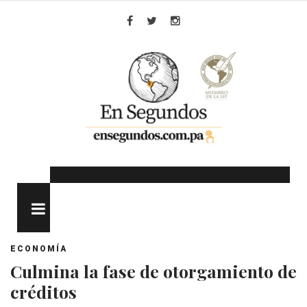
Skip
to
Facebook
Twitter
Instagram
content
MENU
ECONOMÍA
Culmina la fase de otorgamiento de
créditos