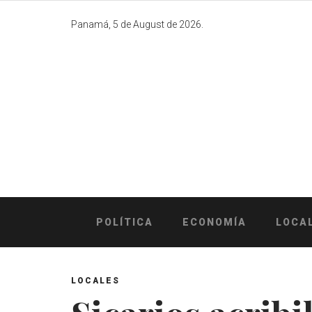
Skip
to
Panamá, 5 de August de 2026.
content
POLÍTICA
ECONOMÍA
LOCA
LOCALES