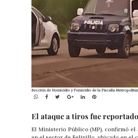
Sección de Homicidio y Femicidio de la Fiscalía Metropolita
WhatsApp
Facebook
Twitter
Google+
LinkedIn
Pinterest
El ataque a tiros fue reportado 
El Ministerio Público (MP), confirmó e
en el sector de Felipillo, ubicado en el 