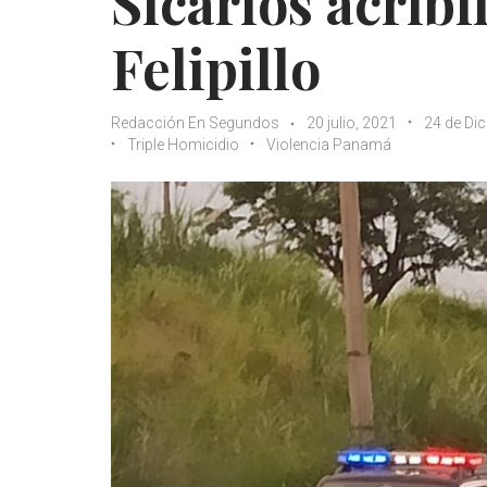
Sicarios acribi
Felipillo
Redacción En Segundos
20 julio, 2021
24 de Di
Triple Homicidio
Violencia Panamá