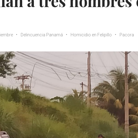
llan a tres hombres
ciembre
Delincuencia Panamá
Homicidio en Felipillo
Pacora