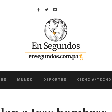
Facebook
Twitter
Instagram
LES
MUNDO
DEPORTES
CIENCIA/TECNO