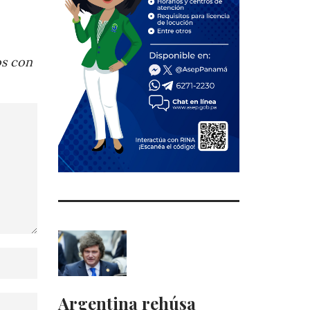
os con
Argentina rehúsa