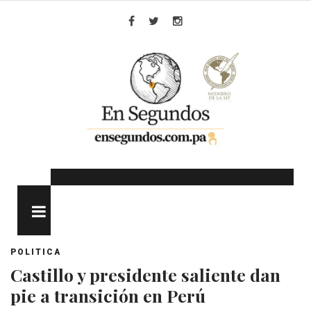
Skip
to
Facebook
Twitter
Instagram
content
MENU
POLITICA
Castillo y presidente saliente dan
pie a transición en Perú