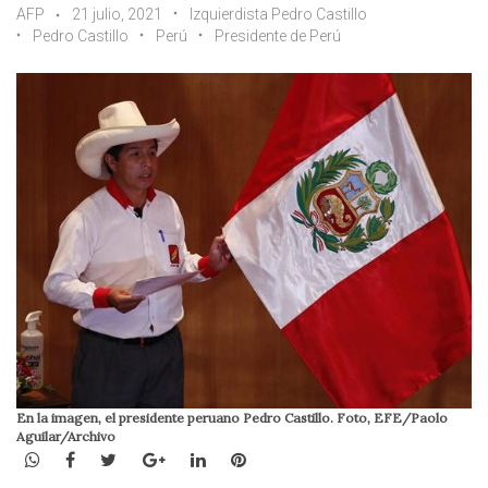
AFP
21 julio, 2021
Izquierdista Pedro Castillo
Pedro Castillo
Perú
Presidente de Perú
En la imagen, el presidente peruano Pedro Castillo. Foto, EFE/Paolo
Aguilar/Archivo
WhatsApp
Facebook
Twitter
Google+
LinkedIn
Pinterest